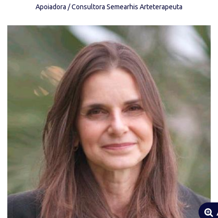
Apoiadora / Consultora Semearhis Arteterapeuta
“Devemos lutar pela igualdade sempre que
diferença nos inferioriza, mas devemos lutar
pela diferença sempre que a igualdade nos
descaracteriza.” (Boaventura de Souza
Santos)