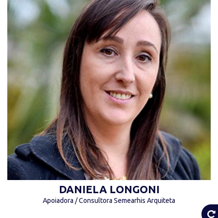
“A vida é uma estrada sem retorno. (...)”
(Tadashi Kadomoto)
DANIELA LONGONI
Apoiadora / Consultora Semearhis Arquiteta