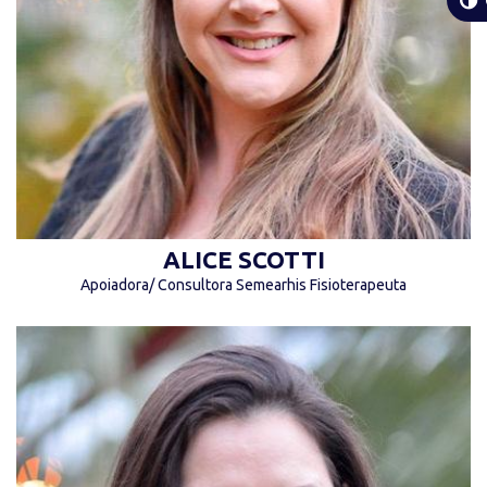
um ótimo ser humano com amor e empatia.”
(Alice Scotti)
ALICE SCOTTI
Apoiadora/ Consultora Semearhis Fisioterapeuta