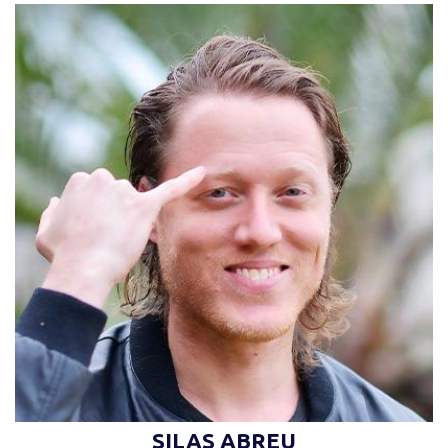
“Os olhos são a lâmpada do corpo. Se teus
olhos forem bons, todo teu corpo será
luminoso.” (Jesus Cristo)
SILAS ABREU