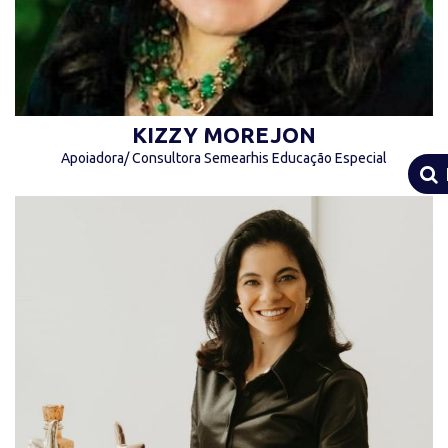
KIZZY MOREJON
Apoiadora/ Consultora Semearhis Educação Especial
“O BEM que se SEMEIA floresce todo dia e
beneficia primeiramente quem joga a
semente.” (Lígia Vasconcellos)