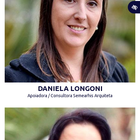
“A vida é uma estrada sem retorno. (...)”
(Tadashi Kadomoto)
DANIELA LONGONI
Apoiadora / Consultora Semearhis Arquiteta