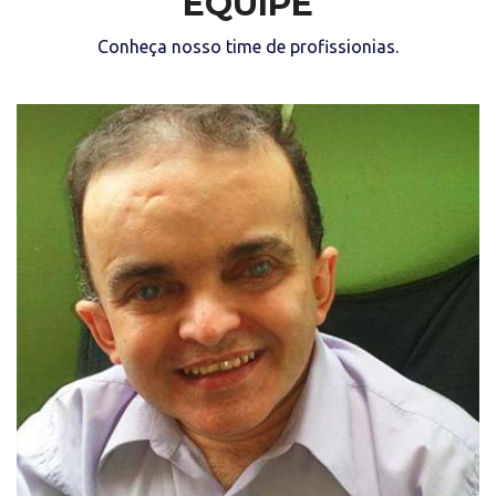
EQUIPE
Conheça nosso time de profissionias.
“Aprendi a ser forte para que nada me derrote
e aprendi a ser eu para que ninguém esqueça.”
(Alex Garcia)