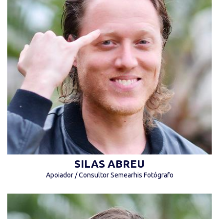
“Os olhos são a lâmpada do corpo. Se teus
olhos forem bons, todo teu corpo será
luminoso.” (Jesus Cristo)
SILAS ABREU
Apoiador / Consultor Semearhis Fotógrafo